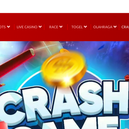
OTS
LIVE CASINO
RACE
TOGEL
OLAHRAGA
CRA