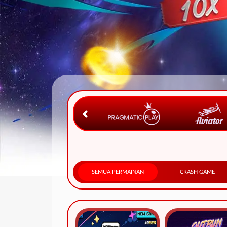
SEMUA PERMAINAN
CRASH GAME