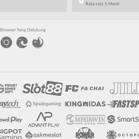
Rata-rata 5 Menit
Browser Yang Didukung