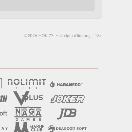
©2026 HOKI77. Hak cipta dilindungi | 18+