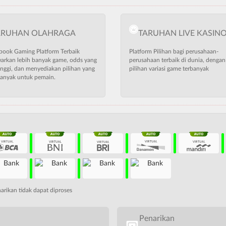
ARUHAN OLAHRAGA
TARUHAN LIVE KASIN
book Gaming Platform Terbaik
Platform Pilihan bagi perusahaan-
rkan lebih banyak game, odds yang
perusahaan terbaik di dunia, dengan
tinggi, dan menyediakan pilihan yang
pilihan variasi game terbanyak
banyak untuk pemain.
arikan tidak dapat diproses
Penarikan