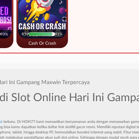
93%
RTP
91%
Cash Or Crash
 Hari Ini Gampang Maxwin Terpercaya
udi Slot Online Hari Ini Ga
ot
terbaru. Di HOKI77 kami memastikan kenyamanan anda dengan menawarkan game sl
 bisa kamu dapatkan ketika daftar link slot88 gacor resmi. Memiliki reputasi digita
tphone, tablet, hingga desktop PC bermodalkan koneksi internet yang stabil. Fitur 
dah melakukan pendaftaran akun judi slot online. Sehingga dengan modal receh para 