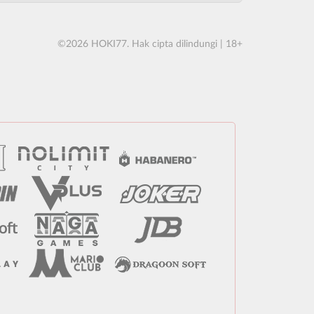
©2026 HOKI77. Hak cipta dilindungi | 18+