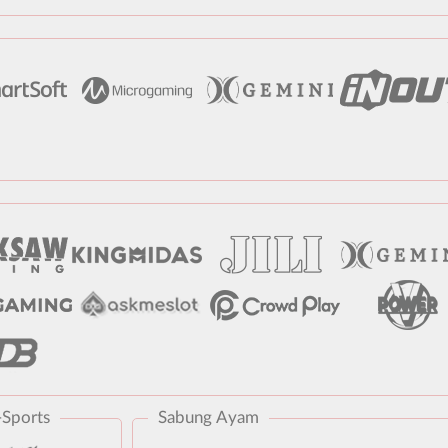
-Sports
Sabung Ayam