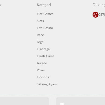
m
Kategori
Dukun
Hot Games
087
Slots
Live Casino
Race
Togel
Olahraga
Crash Game
Arcade
Poker
E-Sports
Sabung Ayam