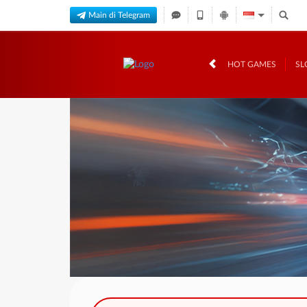
Main di Telegram
HOT GAMES
SL