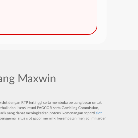
mpang Maxwin
ot dengan RTP tertinggi serta membuka peluang besar untuk
l terbaik dan lisensi resmi PAGCOR serta Gambling Commission,
menarik yang dapat meningkatkan potensi kemenangan seperti
slot
penggemar situs slot gacor memiliki kesempatan menjadi miliarder