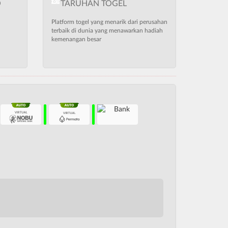
O
TARUHAN TOGEL
Platform togel yang menarik dari perusahan
terbaik di dunia yang menawarkan hadiah
kemenangan besar