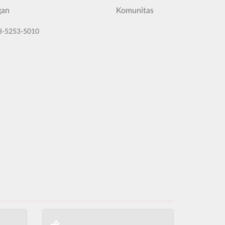
gan
Komunitas
8-5253-5010